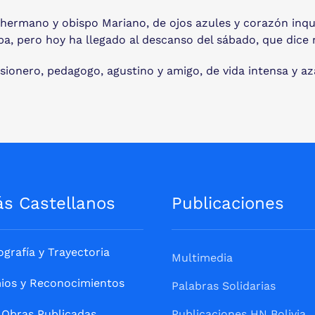
mi hermano y obispo Mariano, de ojos azules y corazón inq
a, pero hoy ha llegado al descanso del sábado, que dice 
ionero, pedagogo, agustino y amigo, de vida intensa y a
ás Castellanos
Publicaciones
ografía y Trayectoria
Multimedia
ios y Reconocimientos
Palabras Solidarias
Obras Publicadas
Publicaciones HN Bolivia