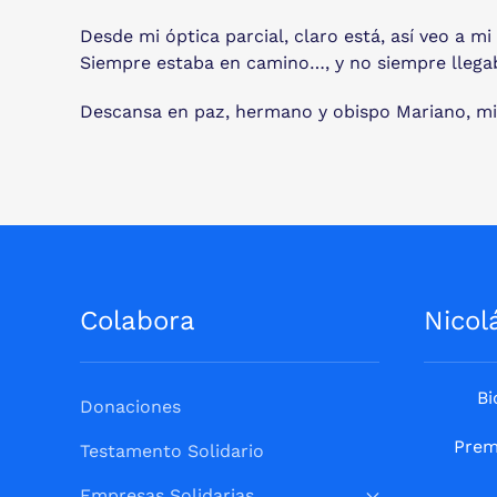
Desde mi óptica parcial, claro está, así veo a 
Siempre estaba en camino…, y no siempre llegab
Descansa en paz, hermano y obispo Mariano, mis
Colabora
Nicol
Bi
Donaciones
Prem
Testamento Solidario
Empresas Solidarias