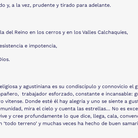
do y, a la vez, prudente y tirado para adelante.
a del Reino en los cerros y en los Valles Calchaquíes,
resistencia e impotencia,
ios.
ligiosa y agustiniana es su condiscípulo y connovicio el
pañero, trabajador esforzado, constante e incansable: g
o vitense. Donde esté él hay alegría y uno se siente a gus
omunidad, mira el cielo y cuenta las estrellas… No es exc
 vive y cree profundamente lo que dice, llega, cala, conve
, un ‘todo terreno’ y muchas veces ha hecho de buen samar