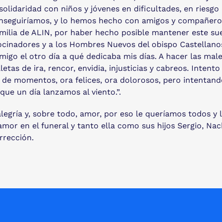
olidaridad con niños y jóvenes en dificultades, en riesgo
seguiríamos, y lo hemos hecho con amigos y compañeros e
milia de ALIN, por haber hecho posible mantener este sue
ocinadores y a los Hombres Nuevos del obispo Castellanos
igo el otro día a qué dedicaba mis días. A hacer las male
tas de ira, rencor, envidia, injusticias y cabreos. Intento 
s de momentos, ora felices, ora dolorosos, pero intenta
ue un día lanzamos al viento.”.
alegría y, sobre todo, amor, por eso le queríamos todos
mor en el funeral y tanto ella como sus hijos Sergio, Nac
rrección.