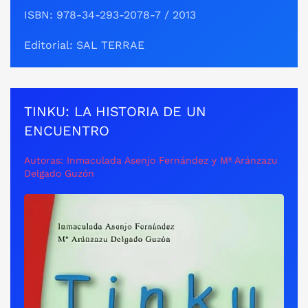
ISBN: 978-34-293-2078-7 / 2013
Editorial: SAL TERRAE
TINKU: LA HISTORIA DE UN
ENCUENTRO
Autoras: Inmaculada Asenjo Fernández y Mª Aránzazu
Delgado Guzón