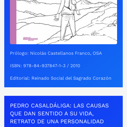
Prólogo: Nicolás Castellanos Franco, OSA
ISBN: 978-84-937847-1-3 / 2010
Editorial: Reinado Social del Sagrado Corazón
PEDRO CASALDÁLIGA: LAS CAUSAS
QUE DAN SENTIDO A SU VIDA,
RETRATO DE UNA PERSONALIDAD