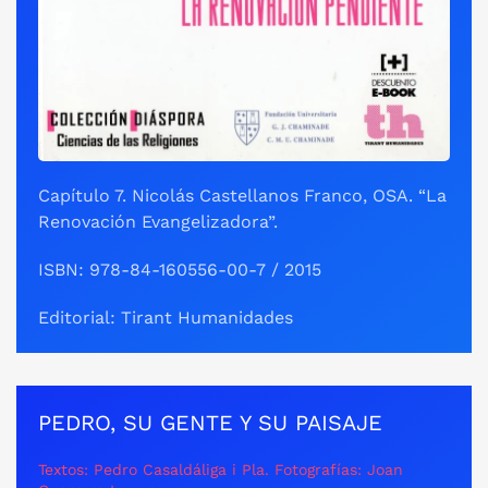
Capítulo 7. Nicolás Castellanos Franco, OSA. “La
Renovación Evangelizadora”.
ISBN: 978-84-160556-00-7 / 2015
Editorial: Tirant Humanidades
PEDRO, SU GENTE Y SU PAISAJE
Textos: Pedro Casaldáliga i Pla. Fotografías: Joan