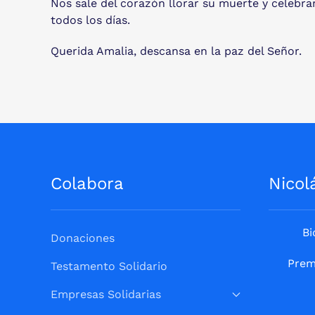
Nos sale del corazón llorar su muerte y celebra
todos los días.
Querida Amalia, descansa en la paz del Señor.
Colabora
Nicol
Bi
Donaciones
Prem
Testamento Solidario
Empresas Solidarias