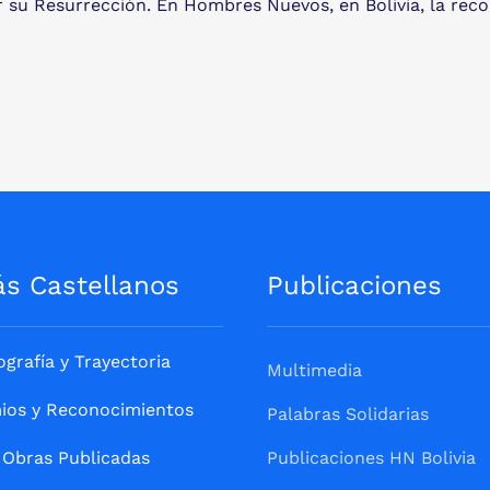
r su Resurrección. En Hombres Nuevos, en Bolivia, la reco
ás Castellanos
Publicaciones
ografía y Trayectoria
Multimedia
ios y Reconocimientos
Palabras Solidarias
Obras Publicadas
Publicaciones HN Bolivia