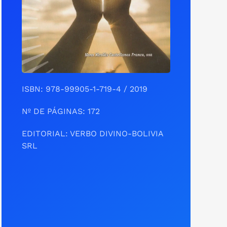
ISBN: 978-99905-1-719-4 / 2019
Nº DE PÁGINAS: 172
EDITORIAL: VERBO DIVINO-BOLIVIA
SRL