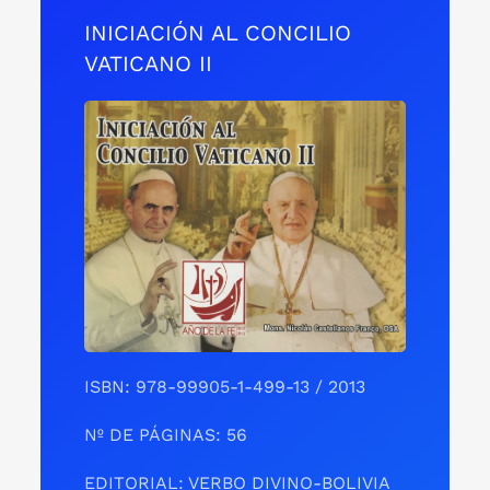
INICIACIÓN AL CONCILIO
VATICANO II
ISBN: 978-99905-1-499-13 / 2013
Nº DE PÁGINAS: 56
EDITORIAL: VERBO DIVINO-BOLIVIA