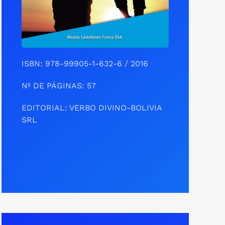
ISBN: 978-99905-1-632-6 / 2016
Nº DE PÁGINAS: 57
EDITORIAL: VERBO DIVINO-BOLIVIA
SRL