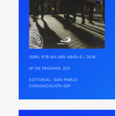
ISBN: 978-84-285-4849-6 / 2016
Nº DE PÁGINAS: 223
EDITORIAL: SAN PABLO
COMUNICACIÓN SSP