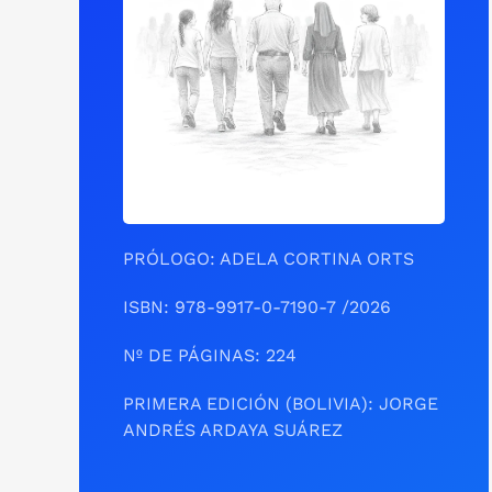
PRÓLOGO: ADELA CORTINA ORTS
ISBN: 978-9917-0-7190-7 /2026
Nº DE PÁGINAS: 224
PRIMERA EDICIÓN (BOLIVIA): JORGE
ANDRÉS ARDAYA SUÁREZ