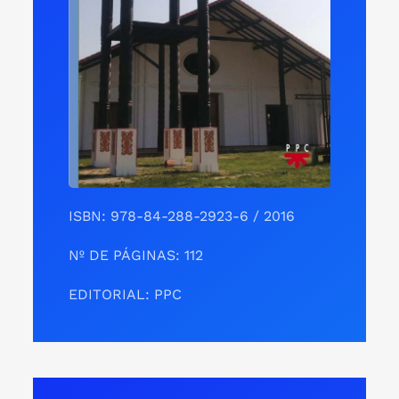
ISBN: 978-84-288-2923-6 / 2016
Nº DE PÁGINAS: 112
EDITORIAL: PPC