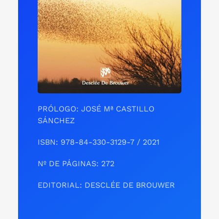
PRÓLOGO: JOSÉ Mª CASTILLO
SÁNCHEZ
ISBN: 978-84-330-3129-7 / 2021
Nº DE PÁGINAS: 272
EDITORIAL: DESCLÉE DE BROUWER