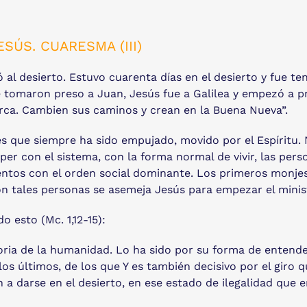
SÚS. CUARESMA (III)
 al desierto. Estuvo cuarenta días en el desierto y fue te
ue tomaron preso a Juan, Jesús fue a Galilea y empezó a p
erca. Cambien sus caminos y crean en la Buena Nueva”.
s que siempre ha sido empujado, movido por el Espíritu. N
mper con el sistema, con la forma normal de vivir, las per
tos con el orden social dominante. Los primeros monjes 
n tales personas se asemeja Jesús para empezar el minist
o esto (Mc. 1,12-15):
oria de la humanidad. Lo ha sido por su forma de entender 
los últimos, de los que Y es también decisivo por el giro q
a darse en el desierto, en ese estado de ilegalidad que e