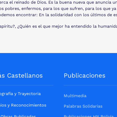
rca el reinado de Dios. Es la buena nueva que anuncia un
s pobres, enfermos, para los que sufren, para los que ya
odemos encontrar: En la solidaridad con los últimos de 
Espíritu?, ¿Quién es el que mejor ha entendido la humani
ás Castellanos
Publicaciones
ografía y Trayectoria
Multimedia
ios y Reconocimientos
Palabras Solidarias
Obras Publicadas
Publicaciones HN Bolivia