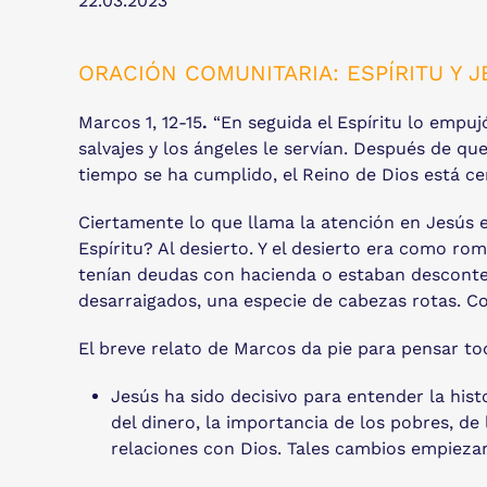
22.03.2023
ORACIÓN COMUNITARIA: ESPÍRITU Y JE
Marcos 1, 12-15
.
“En seguida el Espíritu lo empujó
salvajes y los ángeles le servían. Después de q
tiempo se ha cumplido, el Reino de Dios está c
Ciertamente lo que llama la atención en Jesús e
Espíritu? Al desierto. Y el desierto era como ro
tenían deudas con hacienda o estaban desconten
desarraigados, una especie de cabezas rotas. Co
El breve relato de Marcos da pie para pensar tod
Jesús ha sido decisivo para entender la hist
del dinero, la importancia de los pobres, de 
relaciones con Dios. Tales cambios empiezan 