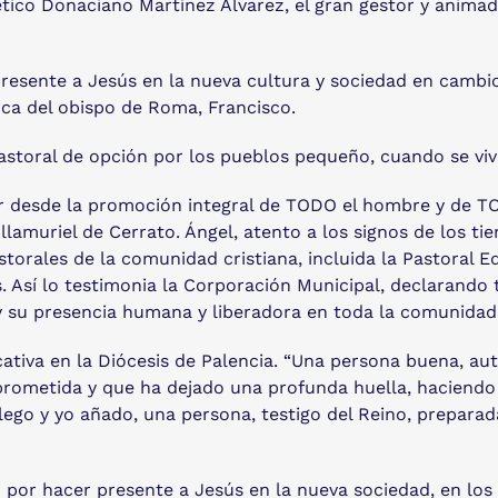
fético Donaciano Martínez Álvarez, el gran gestor y animad
presente a Jesús en la nueva cultura y sociedad en cambi
ica del obispo de Roma, Francisco.
pastoral de opción por los pueblos pequeño, cuando se viv
r desde la promoción integral de TODO el hombre y de TO
llamuriel de Cerrato. Ángel, atento a los signos de los ti
torales de la comunidad cristiana, incluida la Pastoral Ed
 Así lo testimonia la Corporación Municipal, declarando t
y su presencia humana y liberadora en toda la comunida
ativa en la Diócesis de Palencia. “Una persona buena, a
rometida y que ha dejado una profunda huella, haciendo el
llego y yo añado, una persona, testigo del Reino, prepara
or hacer presente a Jesús en la nueva sociedad, en los n