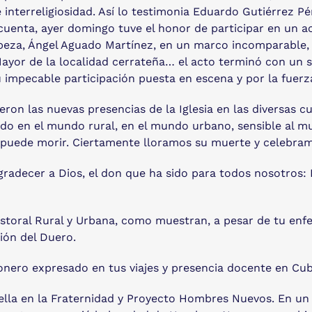
e interreligiosidad. Así lo testimonia Eduardo Gutiérrez 
uenta, ayer domingo tuve el honor de participar en un ac
abeza, Ángel Aguado Martínez, en un marco incomparable, 
a Mayor de la localidad cerrateña… el acto terminó con un
u impecable participación puesta en escena y por la fuerza
eron las nuevas presencias de la Iglesia en las diversas 
do en el mundo rural, en el mundo urbano, sensible al mu
 puede morir. Ciertamente lloramos su muerte y celebram
decer a Dios, el don que ha sido para todos nosotros: Fa
storal Rural y Urbana, como muestran, a pesar de tu enfe
gión del Duero.
onero expresado en tus viajes y presencia docente en Cub
ella en la Fraternidad y Proyecto Hombres Nuevos. En un