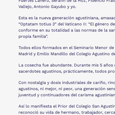
Fuertes Lanero, Serafín de la Hoz, Fidencio Fra
Vallejo, Antonio Gayubo y yo.
Esta es la nueva generación agustiniana, amasad
“Optatam totius 3” del Vaticano II: “El género d
conforme en su totalidad a las normas de la san
propia familia”.
Todos ellos formados en el Seminario Menor de
Madrid y Emilio Mandillo del Colegio Agustino d
La cosecha fue abundante. Durante mis 5 años d
sacerdotes agustinos, prácticamente, todos pro
Con nostalgia y dosis industriales de cariño, r
agustinos, ni mejor, ni peor, una generación sen
juventud y continuadores del carisma agustinian
Así lo manifiesta el Prior del Colegio San Agustí
reconoció su vida de hermano, trabajador, cerca