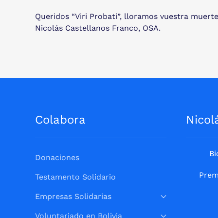
Queridos “Viri Probati”, lloramos vuestra muer
Nicolás Castellanos Franco, OSA.
Colabora
Nicol
Bi
Donaciones
Prem
Testamento Solidario
Empresas Solidarias
Voluntariado en Bolivia