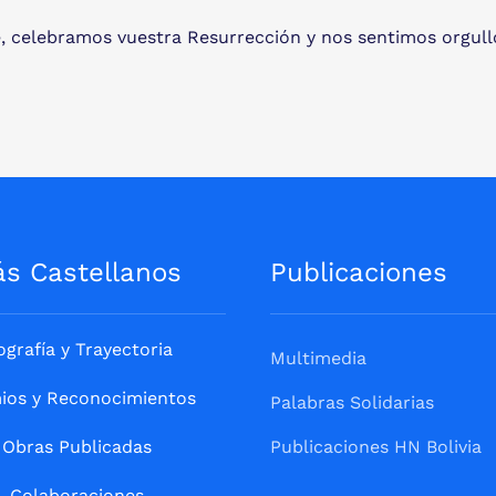
te, celebramos vuestra Resurrección y nos sentimos orgul
ás Castellanos
Publicaciones
ografía y Trayectoria
Multimedia
ios y Reconocimientos
Palabras Solidarias
Obras Publicadas
Publicaciones HN Bolivia
Colaboraciones