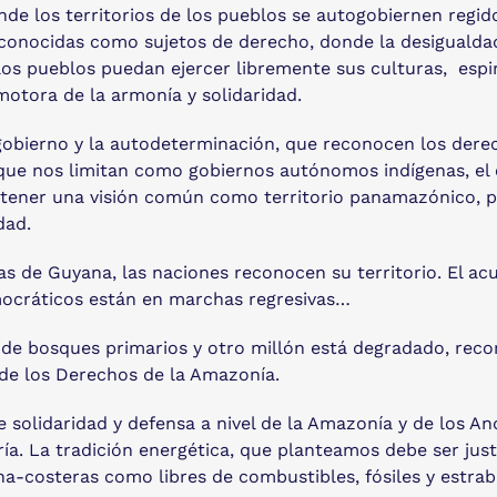
de los territorios de los pueblos se autogobiernen regi
conocidas como sujetos de derecho, donde la desigualdad
s pueblos puedan ejercer libremente sus culturas, espiri
otora de la armonía y solidaridad.
ogobierno y la autodeterminación, que reconocen los dere
 que nos limitan como gobiernos autónomos indígenas, el eje
antener una visión común como territorio panamazónico, pa
dad.
s de Guyana, las naciones reconocen su territorio. El acu
ocráticos están en marchas regresivas…
de bosques primarios y otro millón está degradado, rec
de los Derechos de la Amazonía.
 de solidaridad y defensa a nivel de la Amazonía y de los
ría. La tradición energética, que planteamos debe ser jus
na-costeras como libres de combustibles, fósiles y estra