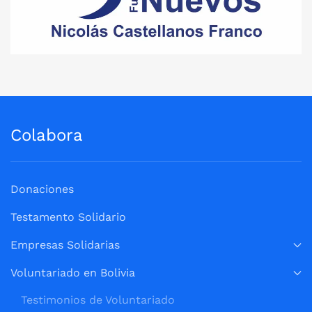
Colabora
Donaciones
Testamento Solidario
Empresas Solidarias
Voluntariado en Bolivia
Testimonios de Voluntariado