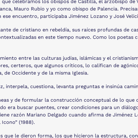
e celebramos los obispos de Castilla, el arzobispo de Va
amanca, Mauro Rubio y yo como obispo de Palencia. Preci
 ese encuentro, participaba Jiménez Lozano y José Velici
ante de cristiano en rebeldía, sus raíces profundas de cas
contextualizadas en este tiempo nuevo. Como los poetas cl
nto entre las culturas judías, islámicas y el cristianism
ibres, certeros, que algunos críticos, lo califican de agó
, de Occidente y de la misma Iglesia.
ez, interpela, cuestiona, levanta preguntas e insinúa cam
neas y de formular la construcción conceptual de lo que qu
o era buscar puentes, crear condiciones para un diálogo 
. Tiene razón Mariano Delgado cuando afirma de Jiménez L
 Icono” (1988).
que le dieron forma, los que hicieron la estructura, confi