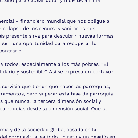
da, sino para causar dolor y muerte, afirma
rcial – financiero mundial que nos obligue a
 colapso de los recursos sanitarios nos
isis presente sirva para descubrir nuevas formas
e ser una oportunidad para recuperar lo
contrario.
 a todos, especialmente a los más pobres. “El
dario y sostenible”. Así se expresa un portavoz
 servicio que tienen que hacer las parroquias,
sacramentos, pero superar esta fase de parroquia
s que nunca, la tercera dimensión social y
 parroquias desde la dimensión social. Que la
emia y de la sociedad global basada en la
 del coronavirus, es todo un reto y un desafío en