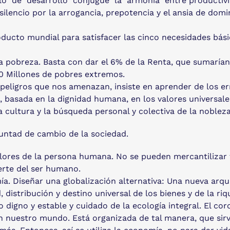
o de desarrollo conjugue la armonía entre productivida
silencio por la arrogancia, prepotencia y el ansia de do
ducto mundial para satisfacer las cinco necesidades bási
 pobreza. Basta con dar el 6% de la Renta, que sumarían 
00 Millones de pobres extremos.
 peligros que nos amenazan, insiste en aprender de los er
 basada en la dignidad humana, en los valores universales
 la cultura y la búsqueda personal y colectiva de la nobleza
untad de cambio de la sociedad.
lores de la persona humana. No se pueden mercantilizar t
erte del ser humano.
ía. Diseñar una globalización alternativa: Una nueva arqu
, distribución y destino universal de los bienes y de la 
 digno y estable y cuidado de la ecología integral. El c
n nuestro mundo. Está organizada de tal manera, que sir