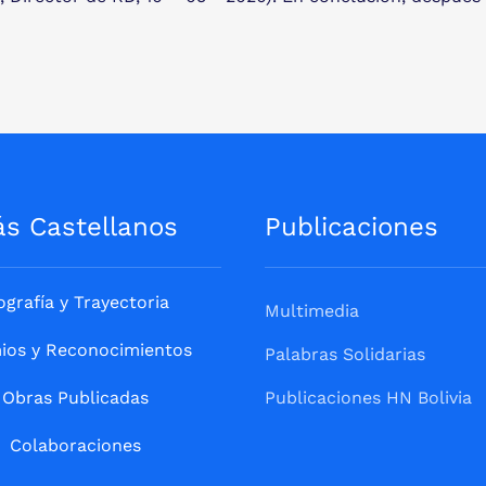
ás Castellanos
Publicaciones
ografía y Trayectoria
Multimedia
ios y Reconocimientos
Palabras Solidarias
Obras Publicadas
Publicaciones HN Bolivia
Colaboraciones