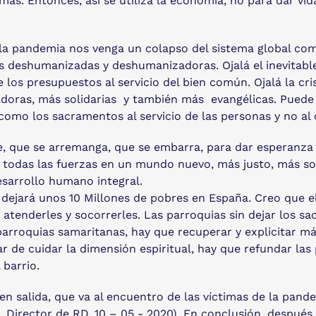
emás. Entonces, así se utiliza la economía, no para dar vi
la pandemia nos venga un colapso del sistema global come
s deshumanizadas y deshumanizadoras. Ojalá el inevitable
e los presupuestos al servicio del bien común. Ojalá la cr
adoras, más solidarias y también más evangélicas. Pued
omo los sacramentos al servicio de las personas y no al 
ale, que se arremanga, que se embarra, para dar esperanza
todas las fuerzas en un mundo nuevo, más justo, más soli
desarrollo humano integral.
 dejará unos 10 Millones de pobres en España. Creo que el
a atenderles y socorrerles. Las parroquias sin dejar los 
parroquias samaritanas, hay que recuperar y explicitar má
jar de cuidar la dimensión espiritual, hay que refundar las
 barrio.
 en salida, que va al encuentro de las víctimas de la pand
al, Director de RD, 10 – 05 - 2020). En conclusión, después