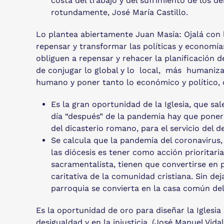
costa del trabajo y del sufrimiento de los d
rotundamente, José María Castillo.
Lo plantea abiertamente Juan Masía: Ojalá con 
repensar y transformar las políticas y economía
obliguen a repensar y rehacer la planificación d
de conjugar lo global y lo local, más humaniz
humano y poner tanto lo económico y político, c
Es la gran oportunidad de la Iglesia, que s
día “después” de la pandemia hay que poner 
del dicasterio romano, para el servicio del 
Se calcula que la pandemia del coronavirus,
las diócesis es tener como acción prioritari
sacramentalista, tienen que convertirse en 
caritativa de la comunidad cristiana. Sin de
parroquia se convierta en la casa común del
Es la oportunidad de oro para diseñar la Iglesia
desigualdad y en la injusticia. (José Manuel Vid