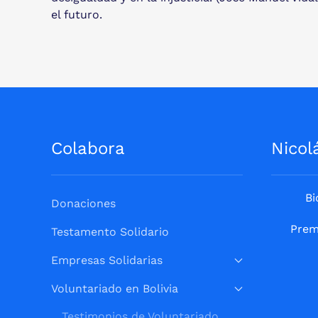
el futuro.
Colabora
Nicol
Bi
Donaciones
Prem
Testamento Solidario
Empresas Solidarias
Voluntariado en Bolivia
Testimonios de Voluntariado