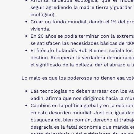
Afrontar la deuda ecológica, que el model
seguir agrediendo la madre tierra y guardar 
ecológico).
Crear un fondo mundial, dando el 1% del pro
vivienda.
En 20 años se podía terminar con la extrema
se satisfacen las necesidades básicas de 1.1
El filósofo holandés Rob Riemen, señala los
destino. Recuperar la verdadera democracia,
el significado de la belleza, dar el abrazo a
Lo malo es que los poderosos no tienen esa vol
Las tecnologías no deben arrasar con los va
Sadin, afirma que nos dirigimos hacia la mu
Cambios en la política global y en la econom
en este desorden mundial: Justicia, igualdad
búsqueda del bien común, derecho al trabajo
desgracia es la fatal economía que manda e