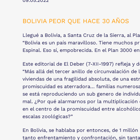
09.05.2022
BOLIVIA PEOR QUE HACE 30 AÑOS
Llegué a Bolivia, a Santa Cruz de la Sierra, al P
“Bolivia es un país maravilloso. Tiene muchos p
Espinal. Eso sí, empobrecida. En el Plan 3000 en
Este editorial de El Deber (7-XII-1997) refleja y
“Más allá del tercer anillo de circunvalación d
viviendas de una fragilidad absoluta, de una es
promiscuidad es aterradora… familias numerosa
se está reproduciendo un sub genero de individuo
mal. ¿Por qué alarmarnos por la multiplicación
en el centro de la promiscuidad entre alcohólic
escalas zoológicas?”
En Bolivia, se hablaba por entonces, de 1 milló
tanto enfrentamiento y confrontación, sin tanta 