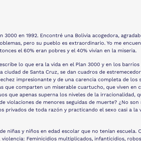
lan 3000 en 1992. Encontré una Bolivia acogedora, agradable
roblemas, pero su pueblo es extraordinario. Yo me encuen
tonces el 60% eran pobres y el 40% vivían en la miseria.
 describe lo que era la vida en el Plan 3000 y en los barri
e la ciudad de Santa Cruz, se dan cuadros de estremecedo
trechez impresionante y de una carencia completa de los s
s que comparten un miserable cuartucho, que viven en 
s que apenas superna los niveles de la irracionalidad, qu
 de violaciones de menores seguidas de muerte? ¿No son 
os privados de toda razón y practicando el sexo casi a la 
n de niñas y niños en edad escolar que no tenían escuela.
violencia: Feminicidios multiplicados, infanticidios, robo