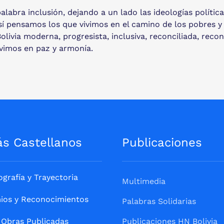
alabra inclusión, dejando a un lado las ideologías polític
sí pensamos los que vivimos en el camino de los pobres y
Bolivia moderna, progresista, inclusiva, reconciliada, rec
ivimos en paz y armonía.
ás Castellanos
Publicaciones
ografía y Trayectoria
Multimedia
ios y Reconocimientos
Palabras Solidarias
Obras Publicadas
Publicaciones HN Bolivia