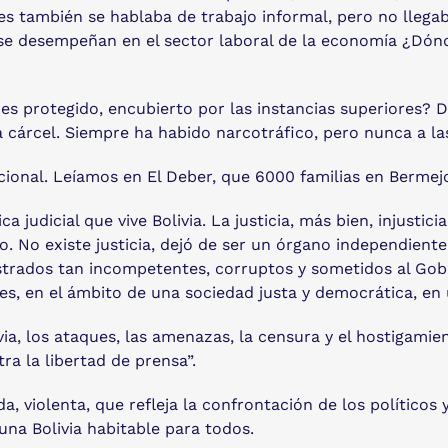
s también se hablaba de trabajo informal, pero no llegab
 se desempeñan en el sector laboral de la economía ¿Dónd
 es protegido, encubierto por las instancias superiores? De
a cárcel. Siempre ha habido narcotráfico, pero nunca a la
ional. Leíamos en El Deber, que 6000 familias en Bermejo
judicial que vive Bolivia. La justicia, más bien, injusticia
o. No existe justicia, dejó de ser un órgano independient
ados tan incompetentes, corruptos y sometidos al Gobi
es, en el ámbito de una sociedad justa y democrática, en
via, los ataques, las amenazas, la censura y el hostigamie
 la libertad de prensa”.
 violenta, que refleja la confrontación de los políticos 
 una Bolivia habitable para todos.