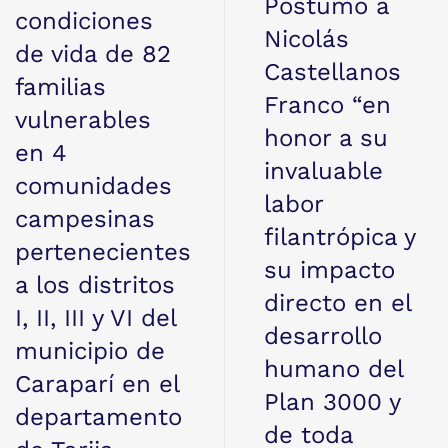
Póstumo a
condiciones
Nicolás
de vida de 82
Castellanos
familias
Franco “en
vulnerables
honor a su
en 4
invaluable
comunidades
labor
campesinas
filantrópica y
pertenecientes
su impacto
a los distritos
directo en el
I, II, III y VI del
desarrollo
municipio de
humano del
Caraparí en el
Plan 3000 y
departamento
de toda