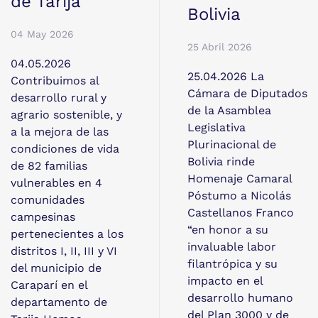
de Tarija
Bolivia
04 May 2026
25 Abril 2026
04.05.2026
25.04.2026 La
Contribuimos al
Cámara de Diputados
desarrollo rural y
de la Asamblea
agrario sostenible, y
Legislativa
a la mejora de las
Plurinacional de
condiciones de vida
Bolivia rinde
de 82 familias
Homenaje Camaral
vulnerables en 4
Póstumo a Nicolás
comunidades
Castellanos Franco
campesinas
“en honor a su
pertenecientes a los
invaluable labor
distritos I, II, III y VI
filantrópica y su
del municipio de
impacto en el
Caraparí en el
desarrollo humano
departamento de
del Plan 3000 y de