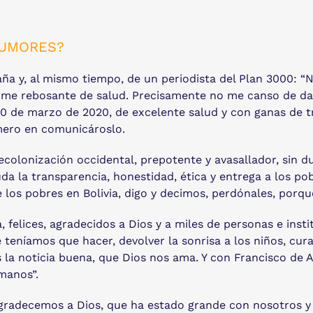
RUMORES?
ña y, al mismo tiempo, de un periodista del Plan 3000: “N
erme rebosante de salud. Precisamente no me canso de dar
 10 de marzo de 2020, de excelente salud y con ganas de 
imero en comunicároslo.
ecolonización occidental, prepotente y avasallador, sin d
da la transparencia, honestidad, ética y entrega a los p
e los pobres en Bolivia, digo y decimos, perdónales, porq
felices, agradecidos a Dios y a miles de personas e instit
teníamos que hacer, devolver la sonrisa a los niños, cura
s la noticia buena, que Dios nos ama. Y con Francisco de
anos”.
agradecemos a Dios, que ha estado grande con nosotros 