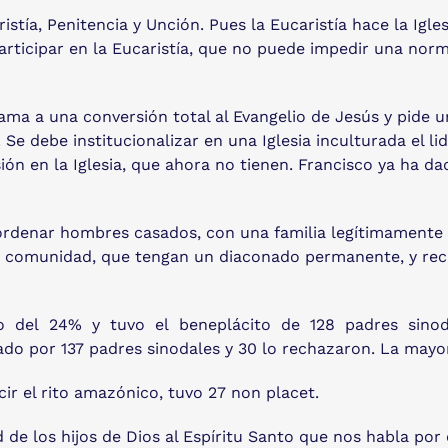
istía, Penitencia y Unción. Pues la Eucaristía hace la Igl
participar en la Eucaristía, que no puede impedir una nor
ma a una conversión total al Evangelio de Jesús y pide un
 Se debe institucionalizar en una Iglesia inculturada el li
ión en la Iglesia, que ahora no tienen. Francisco ya ha d
rdenar hombres casados, con una familia legítimamente co
a comunidad, que tengan un diaconado permanente, y rec
zo del 24% y tuvo el beneplácito de 128 padres sinodal
o por 137 padres sinodales y 30 lo rechazaron. La mayorí
ir el rito amazónico, tuvo 27 non placet.
de los hijos de Dios al Espíritu Santo que nos habla por