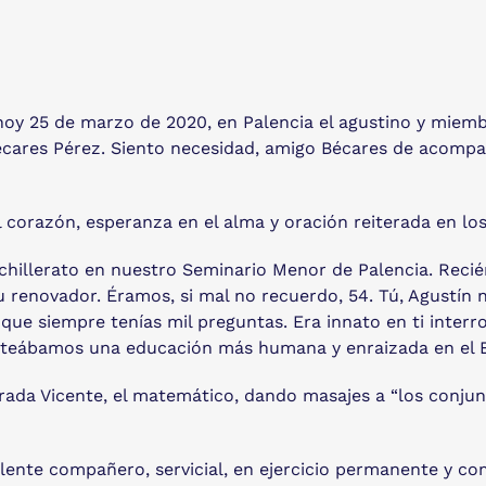
 hoy 25 de marzo de 2020, en Palencia el agustino y miemb
Bécares Pérez. Siento necesidad, amigo Bécares de acompa
l corazón, esperanza en el alma y oración reiterada en los
bachillerato en nuestro Seminario Menor de Palencia. Rec
tu renovador. Éramos, si mal no recuerdo, 54. Tú, Agustín 
 que siempre tenías mil preguntas. Era innato en ti interro
nteábamos una educación más humana y enraizada en el E
Prada Vicente, el matemático, dando masajes a “los conju
nte compañero, servicial, en ejercicio permanente y comp